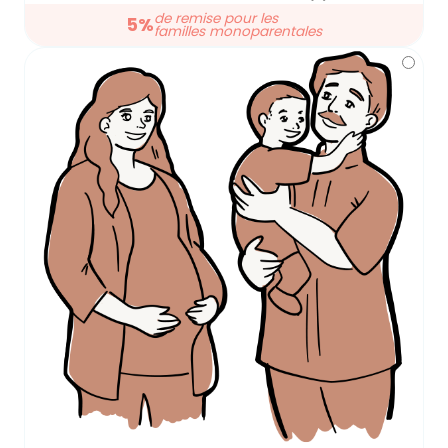
de remise pour les
5%
familles monoparentales